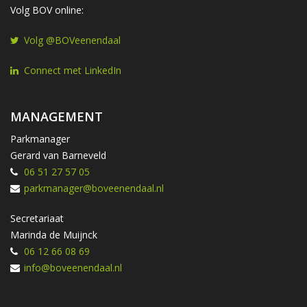
Volg BOV online:
Volg @BOVeenendaal
Connect met LinkedIn
MANAGEMENT
Parkmanager
Gerard van Barneveld
06 51 27 57 05
parkmanager@boveenendaal.nl
Secretariaat
Marinda de Muijnck
06 12 66 08 69
info@boveenendaal.nl