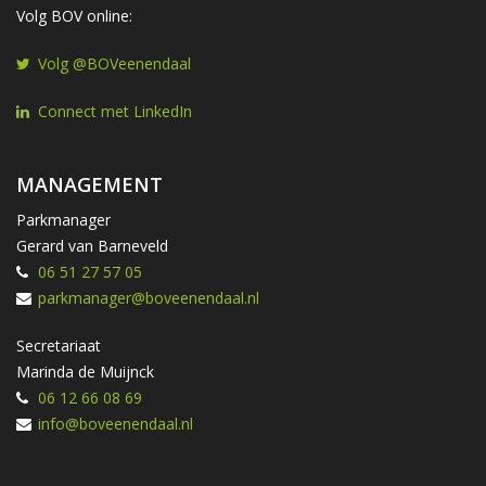
Volg BOV online:
Volg @BOVeenendaal
Connect met LinkedIn
MANAGEMENT
Parkmanager
Gerard van Barneveld
06 51 27 57 05
parkmanager@boveenendaal.nl
Secretariaat
Marinda de Muijnck
06 12 66 08 69
info@boveenendaal.nl