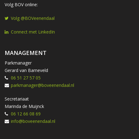
Volg BOV online:
Volg @BOVeenendaal
Connect met LinkedIn
MANAGEMENT
Parkmanager
Gerard van Barneveld
06 51 27 57 05
parkmanager@boveenendaal.nl
Secretariaat
Marinda de Muijnck
06 12 66 08 69
info@boveenendaal.nl