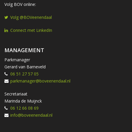
Volg BOV online:
Volg @BOVeenendaal
Connect met LinkedIn
MANAGEMENT
Parkmanager
Gerard van Barneveld
06 51 27 57 05
parkmanager@boveenendaal.nl
Secretariaat
Marinda de Muijnck
06 12 66 08 69
info@boveenendaal.nl