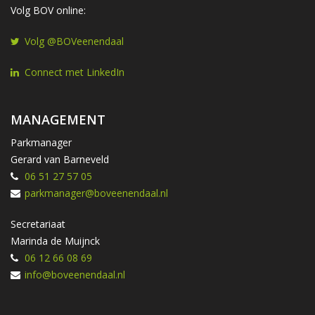
Volg BOV online:
Volg @BOVeenendaal
Connect met LinkedIn
MANAGEMENT
Parkmanager
Gerard van Barneveld
06 51 27 57 05
parkmanager@boveenendaal.nl
Secretariaat
Marinda de Muijnck
06 12 66 08 69
info@boveenendaal.nl