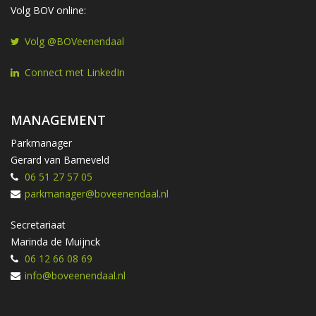
Volg BOV online:
Volg @BOVeenendaal
Connect met LinkedIn
MANAGEMENT
Parkmanager
Gerard van Barneveld
06 51 27 57 05
parkmanager@boveenendaal.nl
Secretariaat
Marinda de Muijnck
06 12 66 08 69
info@boveenendaal.nl