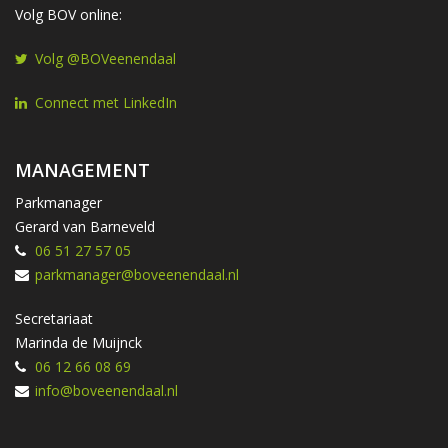
Volg BOV online:
Volg @BOVeenendaal
Connect met LinkedIn
MANAGEMENT
Parkmanager
Gerard van Barneveld
06 51 27 57 05
parkmanager@boveenendaal.nl
Secretariaat
Marinda de Muijnck
06 12 66 08 69
info@boveenendaal.nl