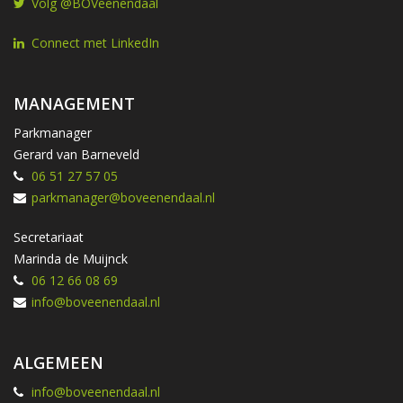
Volg @BOVeenendaal
Connect met LinkedIn
MANAGEMENT
Parkmanager
Gerard van Barneveld
06 51 27 57 05
parkmanager@boveenendaal.nl
Secretariaat
Marinda de Muijnck
06 12 66 08 69
info@boveenendaal.nl
ALGEMEEN
info@boveenendaal.nl