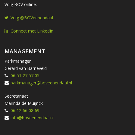
Volg BOV online:
Volg @BOVeenendaal
Connect met LinkedIn
MANAGEMENT
Parkmanager
Gerard van Barneveld
06 51 27 57 05
parkmanager@boveenendaal.nl
Secretariaat
Marinda de Muijnck
06 12 66 08 69
info@boveenendaal.nl