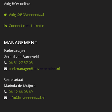
Volg BOV online:
Volg @BOVeenendaal
Connect met LinkedIn
MANAGEMENT
Parkmanager
Gerard van Barneveld
06 51 27 57 05
parkmanager@boveenendaal.nl
Secretariaat
Marinda de Muijnck
06 12 66 08 69
info@boveenendaal.nl