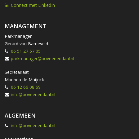
Connect met LinkedIn
MANAGEMENT
Parkmanager
Gerard van Barneveld
06 51 27 57 05
parkmanager@boveenendaal.nl
Secretariaat
Marinda de Muijnck
06 12 66 08 69
info@boveenendaal.nl
ALGEMEEN
info@boveenendaal.nl