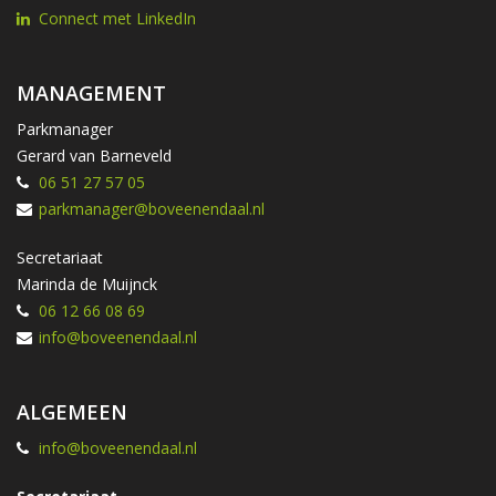
Connect met LinkedIn
MANAGEMENT
Parkmanager
Gerard van Barneveld
06 51 27 57 05
parkmanager@boveenendaal.nl
Secretariaat
Marinda de Muijnck
06 12 66 08 69
info@boveenendaal.nl
ALGEMEEN
info@boveenendaal.nl