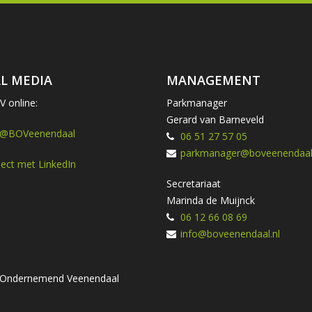
L MEDIA
MANAGEMENT
 online:
Parkmanager
Gerard van Barneveld
 @BOVeenendaal
06 51 27 57 05
parkmanager@boveenendaal.
ect met LinkedIn
Secretariaat
Marinda de Muijnck
06 12 66 08 69
info@boveenendaal.nl
ng Ondernemend Veenendaal