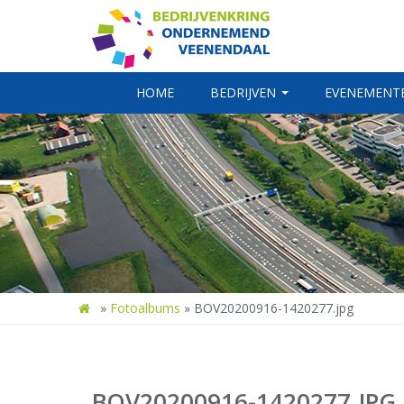
HOME
BEDRIJVEN
EVENEMENT
»
Fotoalbums
»
BOV20200916-1420277.jpg
BOV20200916-1420277.JPG