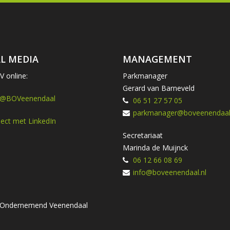
L MEDIA
MANAGEMENT
 online:
Parkmanager
Gerard van Barneveld
 @BOVeenendaal
06 51 27 57 05
parkmanager@boveenendaal.
ect met LinkedIn
Secretariaat
Marinda de Muijnck
06 12 66 08 69
info@boveenendaal.nl
ng Ondernemend Veenendaal