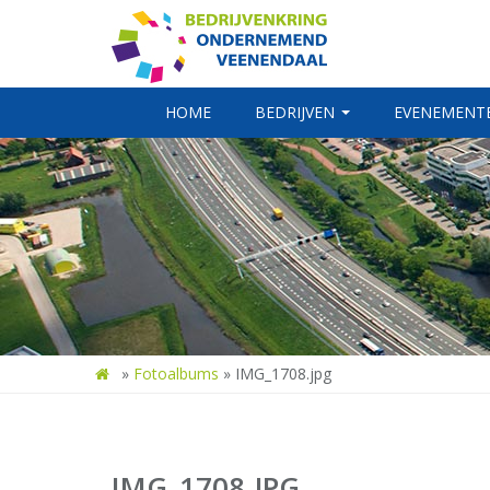
HOME
BEDRIJVEN
EVENEMENT
»
Fotoalbums
»
IMG_1708.jpg
IMG_1708.JPG