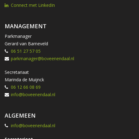
Connect met LinkedIn
MANAGEMENT
Parkmanager
Gerard van Barneveld
06 51 27 57 05
parkmanager@boveenendaal.nl
Secretariaat
Marinda de Muijnck
06 12 66 08 69
info@boveenendaal.nl
ALGEMEEN
info@boveenendaal.nl