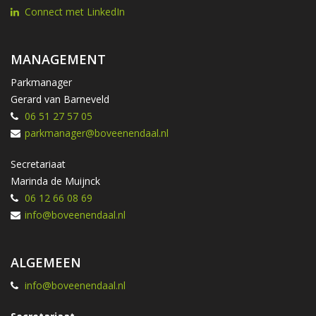
Connect met LinkedIn
MANAGEMENT
Parkmanager
Gerard van Barneveld
06 51 27 57 05
parkmanager@boveenendaal.nl
Secretariaat
Marinda de Muijnck
06 12 66 08 69
info@boveenendaal.nl
ALGEMEEN
info@boveenendaal.nl