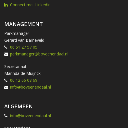
Connect met LinkedIn
MANAGEMENT
Parkmanager
Gerard van Barneveld
06 51 27 57 05
parkmanager@boveenendaal.nl
Secretariaat
Marinda de Muijnck
06 12 66 08 69
info@boveenendaal.nl
ALGEMEEN
info@boveenendaal.nl