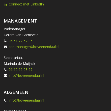
Connect met LinkedIn
MANAGEMENT
Parkmanager
Gerard van Barneveld
06 51 27 57 05
parkmanager@boveenendaal.nl
Secretariaat
Marinda de Muijnck
06 12 66 08 69
info@boveenendaal.nl
ALGEMEEN
info@boveenendaal.nl