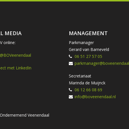
L MEDIA
MANAGEMENT
 online:
Parkmanager
Gerard van Barneveld
 @BOVeenendaal
06 51 27 57 05
parkmanager@boveenendaal.
ect met LinkedIn
Secretariaat
Marinda de Muijnck
06 12 66 08 69
info@boveenendaal.nl
ng Ondernemend Veenendaal