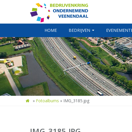
HOME
BEDRIJVEN
EVENEMENT
»
Fotoalbums
»
IMG_3185.jpg
IMG_3185.JPG