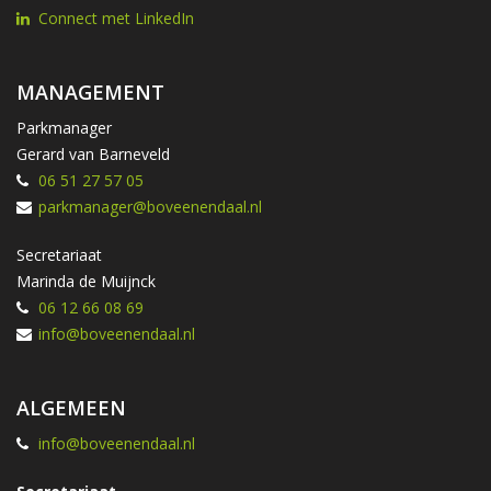
Connect met LinkedIn
MANAGEMENT
Parkmanager
Gerard van Barneveld
06 51 27 57 05
parkmanager@boveenendaal.nl
Secretariaat
Marinda de Muijnck
06 12 66 08 69
info@boveenendaal.nl
ALGEMEEN
info@boveenendaal.nl