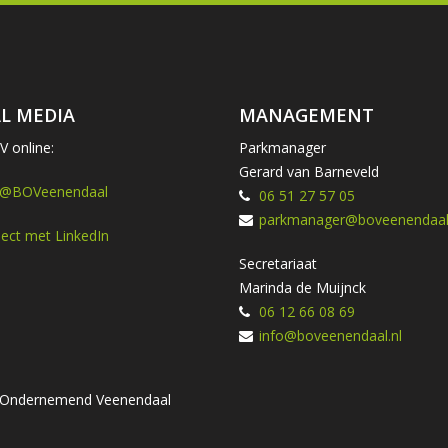
L MEDIA
MANAGEMENT
 online:
Parkmanager
Gerard van Barneveld
 @BOVeenendaal
06 51 27 57 05
parkmanager@boveenendaal.
ect met LinkedIn
Secretariaat
Marinda de Muijnck
06 12 66 08 69
info@boveenendaal.nl
ng Ondernemend Veenendaal