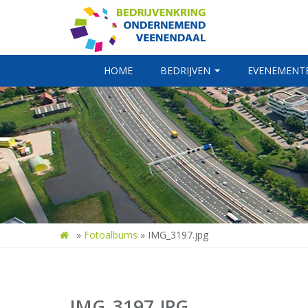
HOME
BEDRIJVEN
EVENEMENT
»
Fotoalbums
»
IMG_3197.jpg
IMG_3197.JPG