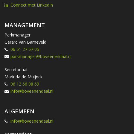
Connect met LinkedIn
MANAGEMENT
Parkmanager
Gerard van Barneveld
06 51 27 57 05
parkmanager@boveenendaal.nl
Secretariaat
Marinda de Muijnck
06 12 66 08 69
info@boveenendaal.nl
ALGEMEEN
info@boveenendaal.nl