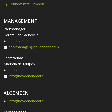
Connect met LinkedIn
MANAGEMENT
Parkmanager
Gerard van Barneveld
06 51 27 57 05
parkmanager@boveenendaal.nl
Secretariaat
Marinda de Muijnck
06 12 66 08 69
info@boveenendaal.nl
ALGEMEEN
info@boveenendaal.nl