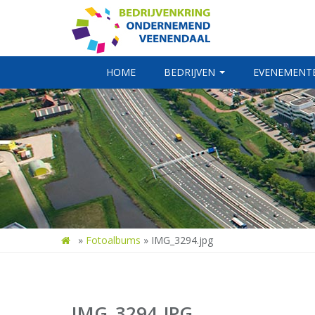
HOME
BEDRIJVEN
EVENEMENT
»
Fotoalbums
»
IMG_3294.jpg
IMG_3294.JPG