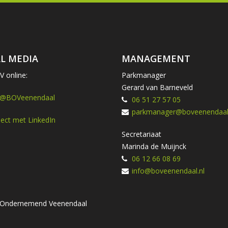
L MEDIA
MANAGEMENT
 online:
Parkmanager
Gerard van Barneveld
 @BOVeenendaal
06 51 27 57 05
parkmanager@boveenendaal.
ect met LinkedIn
Secretariaat
Marinda de Muijnck
06 12 66 08 69
info@boveenendaal.nl
ng Ondernemend Veenendaal