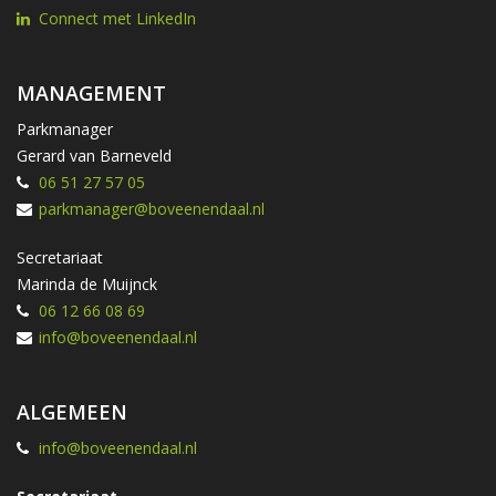
Connect met LinkedIn
MANAGEMENT
Parkmanager
Gerard van Barneveld
06 51 27 57 05
parkmanager@boveenendaal.nl
Secretariaat
Marinda de Muijnck
06 12 66 08 69
info@boveenendaal.nl
ALGEMEEN
info@boveenendaal.nl