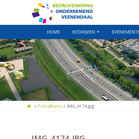
HOME
BEDRIJVEN
EVENEMENT
»
Fotoalbums
»
IMG_4174.jpg
IMG_4174.JPG