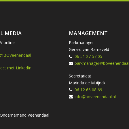
L MEDIA
MANAGEMENT
 online:
Parkmanager
Gerard van Barneveld
 @BOVeenendaal
06 51 27 57 05
parkmanager@boveenendaal.
ect met LinkedIn
Secretariaat
Marinda de Muijnck
06 12 66 08 69
info@boveenendaal.nl
ng Ondernemend Veenendaal