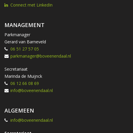
Connect met LinkedIn
MANAGEMENT
Parkmanager
Gerard van Barneveld
06 51 27 57 05
parkmanager@boveenendaal.nl
Secretariaat
Marinda de Muijnck
06 12 66 08 69
info@boveenendaal.nl
ALGEMEEN
info@boveenendaal.nl