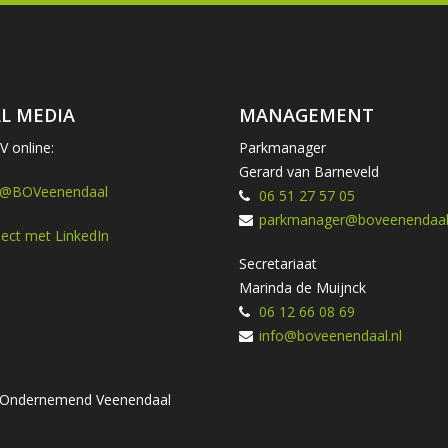
L MEDIA
MANAGEMENT
 online:
Parkmanager
Gerard van Barneveld
 @BOVeenendaal
06 51 27 57 05
parkmanager@boveenendaal.
ect met LinkedIn
Secretariaat
Marinda de Muijnck
06 12 66 08 69
info@boveenendaal.nl
ng Ondernemend Veenendaal