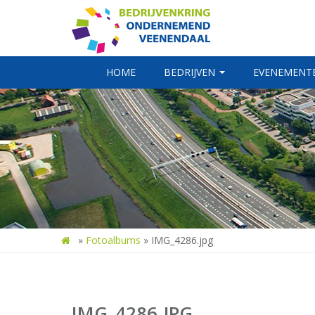
HOME
BEDRIJVEN
EVENEMENT
»
Fotoalbums
»
IMG_4286.jpg
IMG_4286.JPG