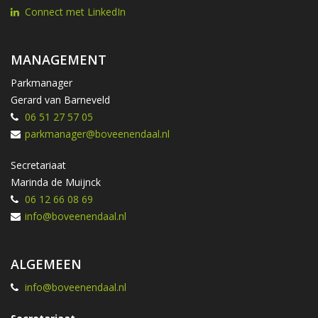
Connect met LinkedIn
MANAGEMENT
Parkmanager
Gerard van Barneveld
06 51 27 57 05
parkmanager@boveenendaal.nl
Secretariaat
Marinda de Muijnck
06 12 66 08 69
info@boveenendaal.nl
ALGEMEEN
info@boveenendaal.nl