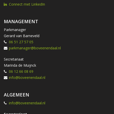
Connect met LinkedIn
MANAGEMENT
Parkmanager
Gerard van Barneveld
06 51 27 57 05
parkmanager@boveenendaal.nl
Secretariaat
Marinda de Muijnck
06 12 66 08 69
info@boveenendaal.nl
ALGEMEEN
info@boveenendaal.nl