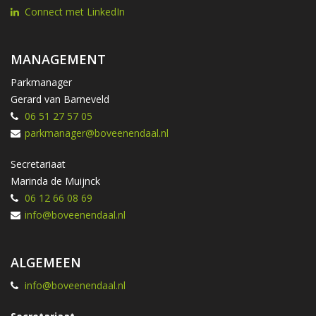
Connect met LinkedIn
MANAGEMENT
Parkmanager
Gerard van Barneveld
06 51 27 57 05
parkmanager@boveenendaal.nl
Secretariaat
Marinda de Muijnck
06 12 66 08 69
info@boveenendaal.nl
ALGEMEEN
info@boveenendaal.nl