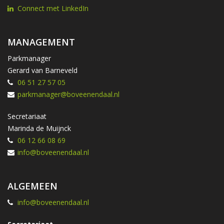
Connect met LinkedIn
MANAGEMENT
Parkmanager
Gerard van Barneveld
06 51 27 57 05
parkmanager@boveenendaal.nl
Secretariaat
Marinda de Muijnck
06 12 66 08 69
info@boveenendaal.nl
ALGEMEEN
info@boveenendaal.nl