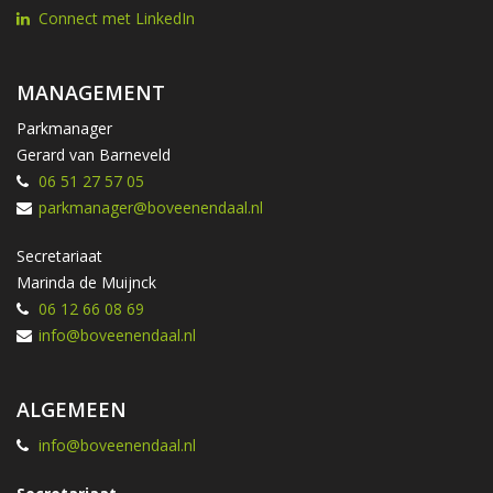
Connect met LinkedIn
MANAGEMENT
Parkmanager
Gerard van Barneveld
06 51 27 57 05
parkmanager@boveenendaal.nl
Secretariaat
Marinda de Muijnck
06 12 66 08 69
info@boveenendaal.nl
ALGEMEEN
info@boveenendaal.nl