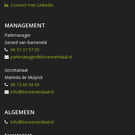
Connect met LinkedIn
MANAGEMENT
Parkmanager
Gerard van Barneveld
06 51 27 57 05
parkmanager@boveenendaal.nl
Secretariaat
Marinda de Muijnck
06 12 66 08 69
info@boveenendaal.nl
ALGEMEEN
info@boveenendaal.nl