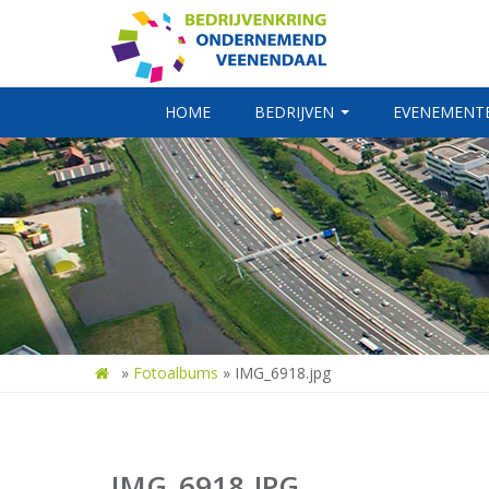
HOME
BEDRIJVEN
EVENEMENT
»
Fotoalbums
»
IMG_6918.jpg
IMG_6918.JPG