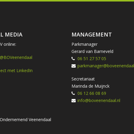
L MEDIA
MANAGEMENT
 online:
Parkmanager
Gerard van Barneveld
 @BOVeenendaal
06 51 27 57 05
parkmanager@boveenendaal.
ect met LinkedIn
Secretariaat
Marinda de Muijnck
06 12 66 08 69
info@boveenendaal.nl
ng Ondernemend Veenendaal