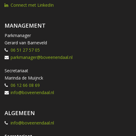
Connect met LinkedIn
MANAGEMENT
Parkmanager
Gerard van Barneveld
06 51 27 57 05
parkmanager@boveenendaal.nl
Secretariaat
Marinda de Muijnck
06 12 66 08 69
info@boveenendaal.nl
ALGEMEEN
info@boveenendaal.nl