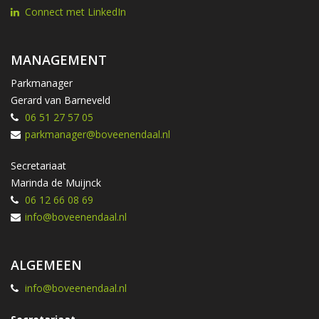
Connect met LinkedIn
MANAGEMENT
Parkmanager
Gerard van Barneveld
06 51 27 57 05
parkmanager@boveenendaal.nl
Secretariaat
Marinda de Muijnck
06 12 66 08 69
info@boveenendaal.nl
ALGEMEEN
info@boveenendaal.nl