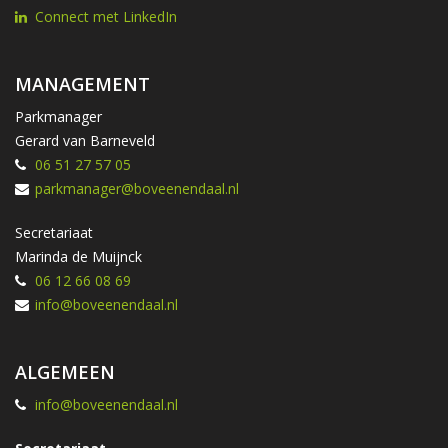
Connect met LinkedIn
MANAGEMENT
Parkmanager
Gerard van Barneveld
06 51 27 57 05
parkmanager@boveenendaal.nl
Secretariaat
Marinda de Muijnck
06 12 66 08 69
info@boveenendaal.nl
ALGEMEEN
info@boveenendaal.nl