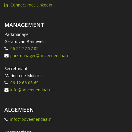
Connect met LinkedIn
MANAGEMENT
Parkmanager
Gerard van Barneveld
06 51 27 57 05
parkmanager@boveenendaal.nl
Secretariaat
Marinda de Muijnck
06 12 66 08 69
info@boveenendaal.nl
ALGEMEEN
info@boveenendaal.nl