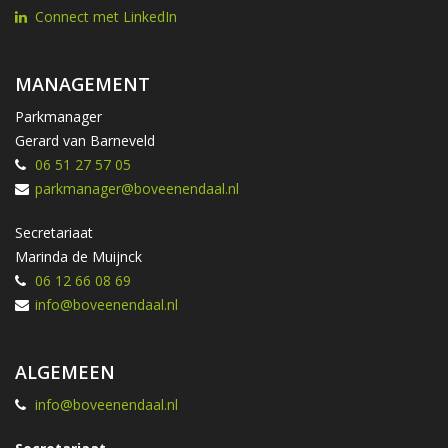
Connect met LinkedIn
MANAGEMENT
Parkmanager
Gerard van Barneveld
06 51 27 57 05
parkmanager@boveenendaal.nl
Secretariaat
Marinda de Muijnck
06 12 66 08 69
info@boveenendaal.nl
ALGEMEEN
info@boveenendaal.nl