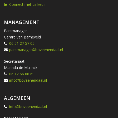
Connect met LinkedIn
MANAGEMENT
Parkmanager
Gerard van Barneveld
06 51 27 57 05
parkmanager@boveenendaal.nl
Secretariaat
Marinda de Muijnck
06 12 66 08 69
info@boveenendaal.nl
ALGEMEEN
info@boveenendaal.nl