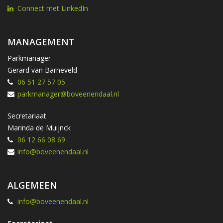
Connect met LinkedIn
MANAGEMENT
Parkmanager
Gerard van Barneveld
06 51 27 57 05
parkmanager@boveenendaal.nl
Secretariaat
Marinda de Muijnck
06 12 66 08 69
info@boveenendaal.nl
ALGEMEEN
info@boveenendaal.nl