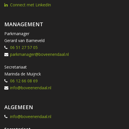
Connect met LinkedIn
MANAGEMENT
Parkmanager
Gerard van Barneveld
06 51 27 57 05
parkmanager@boveenendaal.nl
Secretariaat
Marinda de Muijnck
06 12 66 08 69
info@boveenendaal.nl
ALGEMEEN
info@boveenendaal.nl