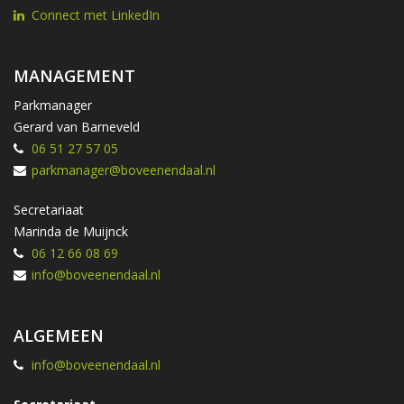
Connect met LinkedIn
MANAGEMENT
Parkmanager
Gerard van Barneveld
06 51 27 57 05
parkmanager@boveenendaal.nl
Secretariaat
Marinda de Muijnck
06 12 66 08 69
info@boveenendaal.nl
ALGEMEEN
info@boveenendaal.nl