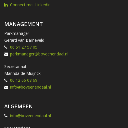
Connect met LinkedIn
MANAGEMENT
Parkmanager
Gerard van Barneveld
06 51 27 57 05
parkmanager@boveenendaal.nl
Secretariaat
Marinda de Muijnck
06 12 66 08 69
info@boveenendaal.nl
ALGEMEEN
info@boveenendaal.nl