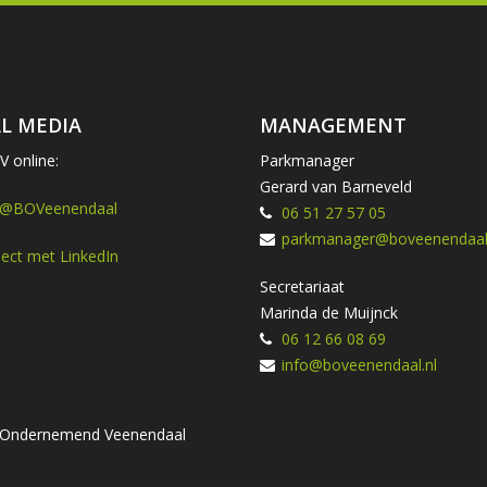
L MEDIA
MANAGEMENT
 online:
Parkmanager
Gerard van Barneveld
 @BOVeenendaal
06 51 27 57 05
parkmanager@boveenendaal.
ect met LinkedIn
Secretariaat
Marinda de Muijnck
06 12 66 08 69
info@boveenendaal.nl
ng Ondernemend Veenendaal