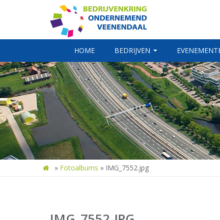
HOME
BEDRIJVEN
EVENEMENT
»
Fotoalbums
»
IMG_7552.jpg
IMG_7552.JPG