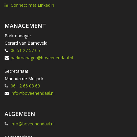
Connect met LinkedIn
MANAGEMENT
Parkmanager
Gerard van Barneveld
06 51 27 57 05
parkmanager@boveenendaal.nl
Secretariaat
Marinda de Muijnck
06 12 66 08 69
info@boveenendaal.nl
ALGEMEEN
info@boveenendaal.nl