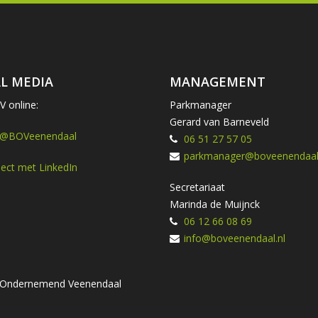
L MEDIA
MANAGEMENT
 online:
Parkmanager
Gerard van Barneveld
 @BOVeenendaal
06 51 27 57 05
parkmanager@boveenendaal.
ect met LinkedIn
Secretariaat
Marinda de Muijnck
06 12 66 08 69
info@boveenendaal.nl
ng Ondernemend Veenendaal