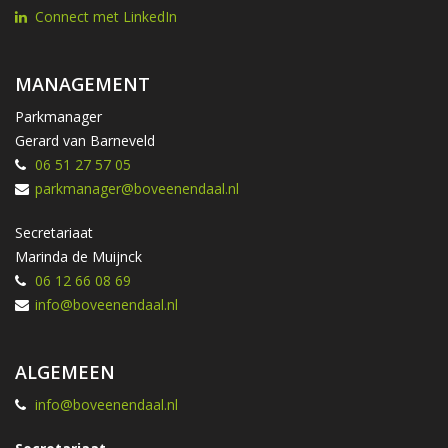
Connect met LinkedIn
MANAGEMENT
Parkmanager
Gerard van Barneveld
06 51 27 57 05
parkmanager@boveenendaal.nl
Secretariaat
Marinda de Muijnck
06 12 66 08 69
info@boveenendaal.nl
ALGEMEEN
info@boveenendaal.nl