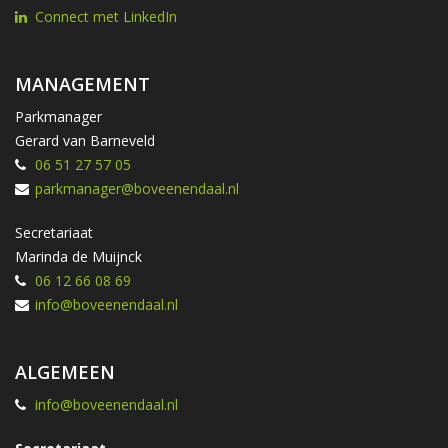
Connect met LinkedIn
MANAGEMENT
Parkmanager
Gerard van Barneveld
06 51 27 57 05
parkmanager@boveenendaal.nl
Secretariaat
Marinda de Muijnck
06 12 66 08 69
info@boveenendaal.nl
ALGEMEEN
info@boveenendaal.nl